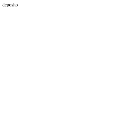
deposito