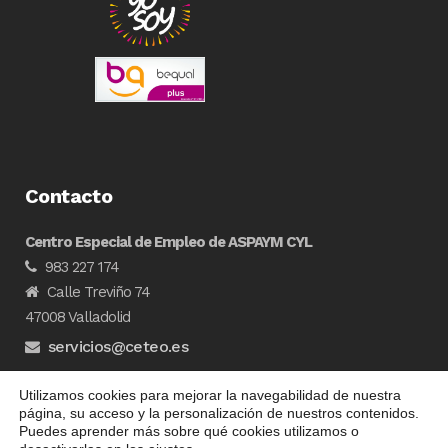
Contacto
Centro Especial de Empleo de ASPAYM CYL
983 227 174
Calle Treviño 74
47008 Valladolid
servicios@ceteo.es
Utilizamos cookies para mejorar la navegabilidad de nuestra
página, su acceso y la personalización de nuestros contenidos.
Puedes aprender más sobre qué cookies utilizamos o
Diseñado por