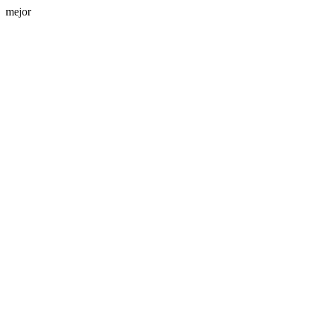
mejor