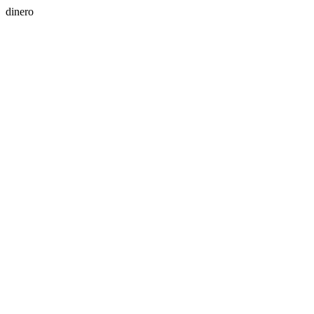
dinero