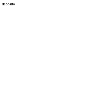
deposito